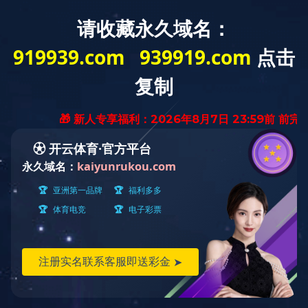
产品中心
产品分类
您的位置：
首页
-
产品
- 水利控制阀系列