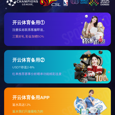
地址：上海市奉贤区大叶公路1888弄158号
邮箱：info@jqfmc.com
电话：021-33518555
微信公众号
企业官网
快速导航
关于剑桥
开云(中国)官方
开云网页版
集团简介
球阀系列
石油行业