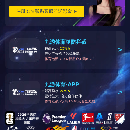
手电两用蝶阀D941X/D942X/D943X
通风专用蝶阀D343H
问价咨询
查看详细
问价咨询
查看详细
通风专用蝶阀D343H
伸缩法兰蝶阀SD341X
问价咨询
查看详细
问价咨询
查看详细
上一页
1
下一页