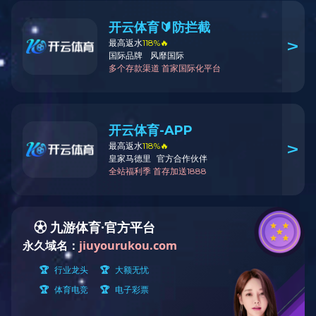
金属密封蝶阀
对夹式硬密封蝶阀
问价咨询
查看详细
问价咨询
查看详细