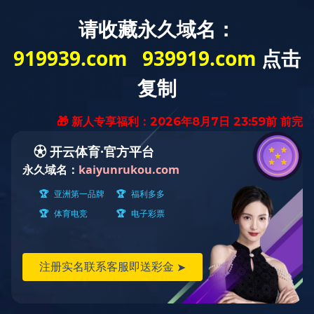
产品中心
产品分类
您的位置：
首页
-
产品
- 蝶阀系列