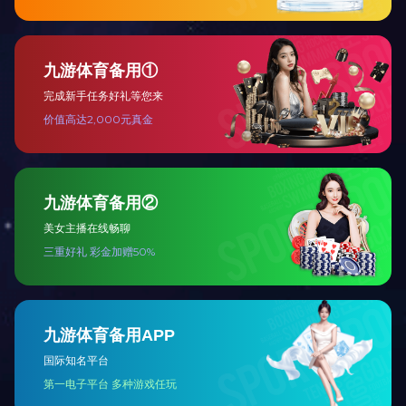
地址：上海市奉贤区大叶公路1888弄158号
邮箱：info@jqfmc.com
电话：021-33518555
微信公众号
企业官网
快速导航
关于剑桥
开云(中国)官方
开云网页版
集团简介
球阀系列
石油行业
剑桥团队
闸阀系列
化工行业
组织架构
蝶阀系列
燃气行业
剑桥文化
截止阀系列
暖通行业
止回阀系列
水利行业
调节阀系列
冶金行业