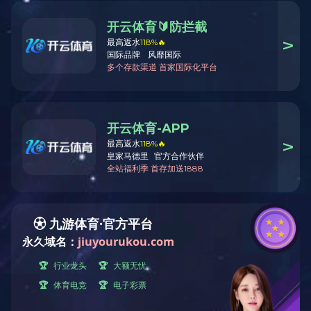
高性能全焊接管线球阀
设计标准
API 6D& GBT 19672
结构长度
ASME/ANSI B16.5&B16.47a