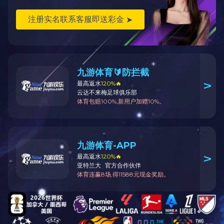
水密封试验
1.76~17.6
上密封试验
1.76~17.6
气密封试验
0.4~0.7
PDF资料下载
概述：
氧气截止阀采用材质优良的硅黄铜或不锈钢。具有强
度高，耐磨损、安全性好等优点。使用在氧气管路
上。具有防爆阻燃性能，消除了氧气管路上的不安全
因素。根据氧气管网运行特点以及考虑氧气介质的易
燃易爆的特性。以安全可靠和性能优越为设计原则，
并参照中华人民共和国冶金工业部制定的《氧气安全
规程》的规定而设计、制造的确保氯气管网安全运行
的专用阀门。