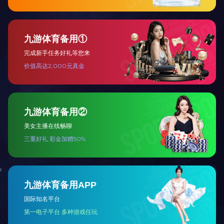
地址：上海市奉贤区大叶公路1888弄158号
邮箱：info@jqfmc.com
电话：021-33518555
微信公众号
企业官网
快速导航
关于剑桥
开云(中国)官方
开云网页版