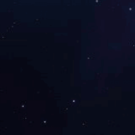
地址：上海市奉贤区大叶公路1888弄158号
邮箱：info@jqfmc.com
电话：021-33518555