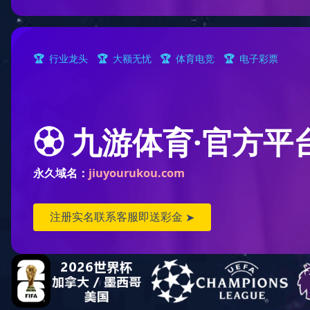
四通球阀
-
浮动式法兰球阀
-
固定式法兰球阀
-
锻钢浮动球阀
-
锻钢浮动球阀
-
锻钢固定球阀
-
V型球阀
-
轨道球阀
-
侧装式偏心半球阀
-
侧装式偏心半球阀
-
高性能全焊接管线球阀
-
美标浮动式球阀
-
美标固定球阀
-
美标锻钢浮动球阀
-
概述：
美标锻钢浮动球阀
-
球阀（圆顶阀）
-
不锈钢卫生球阀
我公司铸钢球阀
-
不锈钢卫生球阀
-
英标BS535与