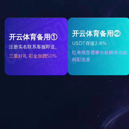
闸阀系列
内件变化
连接方式改变
蝶阀系列
填料和垫片的
固定式操作
截止阀系列
加长手柄
止回阀系列
压力调节
静电弹簧/防火
调节阀系列
客户的特殊铸
水利控制阀系列
焊接端的内孔
氧/氯气的清洁
驱动装置系列
1、操作
用手柄更容易
2、违脂阀
说明的部件已按