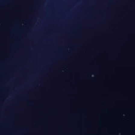
垫片SID垫片采用高性能橡胶阀座.双垫片采用高性能橡胶阀座和
：
6O8/API6D标准
10434/ISQ 14313标准
 607标准
603标准
 16.34标准
EB 16.10标准
EB 16.5标准
 B16.25标准
1 598/API6D标准