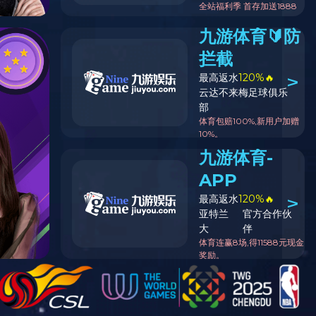
class150 ~class600
2.93~15.0
2.07~11.03
0.6MPa
水、蒸气、石油、液化气、天然气等
含H2S、CO 的天然气、石油等
石油学会标准API608和APID的要求和
和内件组成。